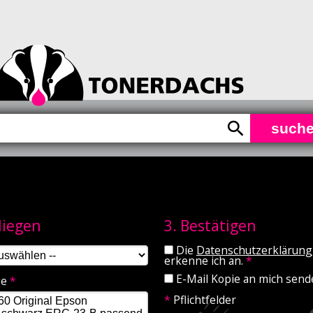
such
nliegen
3. Bestätigen
Die
Datenschutzerklärung
erkenne ich an.
*
E-Mail Kopie an mich sen
ge
*
*
Pflichtfelder