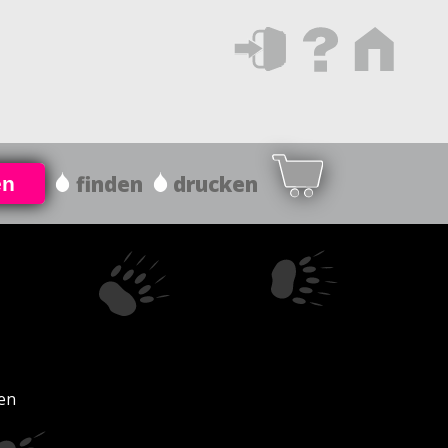
finden
drucken
en
den