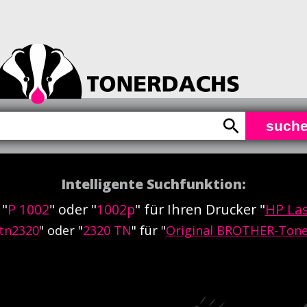
such
Intelligente Suchfunktion:
 "
P 1002
" oder "
1002p
" für Ihren Drucker "
HP Las
tn2320
" oder "
2320 TN
" für "
Original BROTHER-Tone