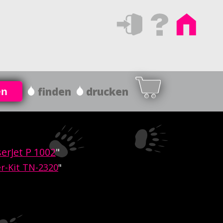
finden
drucken
en
erJet P 1002
"
r-Kit TN-2320
"