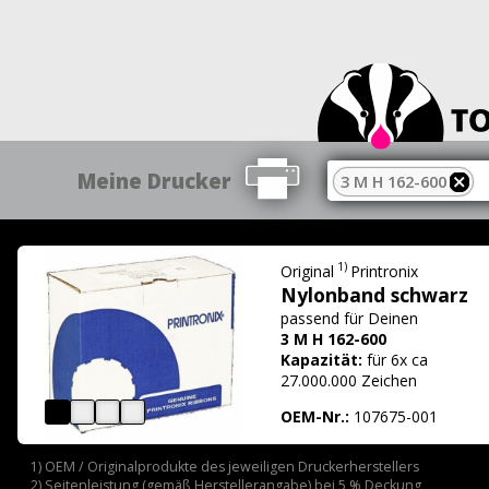
Meine Drucker
3 M H 162-600
1)
Original
Printronix
Nylonband schwarz
passend für
Deinen
3 M H 162-600
Kapazität:
für 6x ca
27.000.000 Zeichen
OEM-Nr.:
107675-001
1) OEM / Originalprodukte des jeweiligen Druckerherstellers
2) Seitenleistung (gemäß Herstellerangabe) bei 5 % Deckung