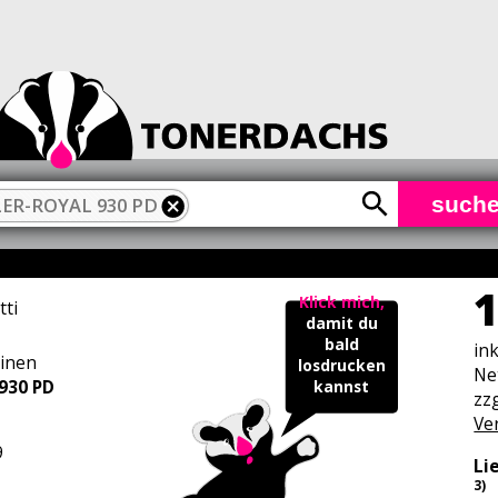
such
ER-ROYAL 930 PD
1
Klick mich,
tti
damit du
bald
in
inen
losdrucken
Ne
930 PD
kannst
zzg
Ve
9
Li
3)