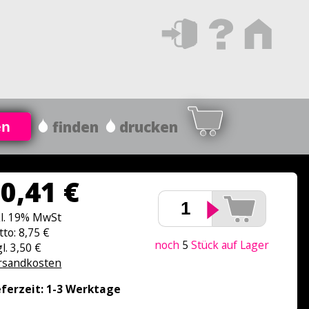
finden
drucken
en
0,41 €
kl. 19% MwSt
tto: 8,75 €
noch
5
Stück auf Lager
l. 3,50 €
rsandkosten
eferzeit: 1-3 Werktage