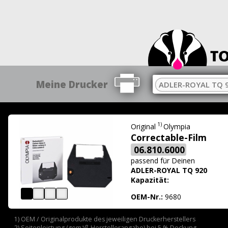
Meine Drucker
ADLER-ROYAL TQ 
1)
Original
Olympia
Correctable-Film
06.810.6000
passend für
Deinen
ADLER-ROYAL TQ 920
Kapazität:
OEM-Nr.:
9680
1) OEM / Originalprodukte des jeweiligen Druckerherstellers
2) Seitenleistung (gemäß Herstellerangabe) bei 5 % Deckung