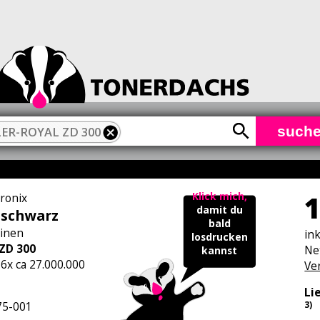
such
ER-ROYAL ZD 300
1
Klick mich,
tronix
damit du
 schwarz
bald
inen
in
losdrucken
ZD 300
Ne
kannst
 6x ca 27.000.000
Ve
Li
5-001
3)