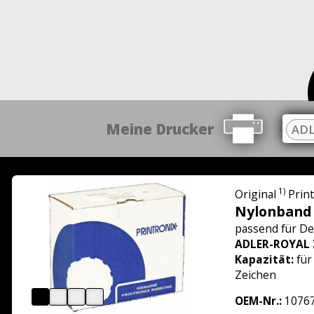
Meine Drucker
ADL
1)
Original
Prin
Nylonband
passend für
De
ADLER-ROYAL 
Kapazität:
für
Zeichen
OEM-Nr.:
10767