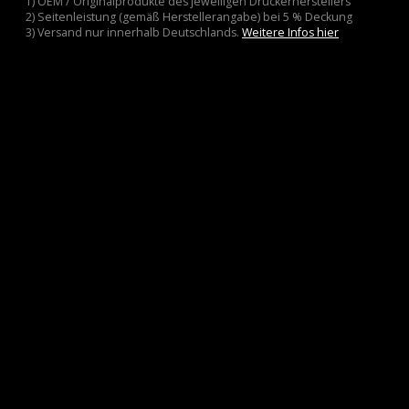
1) OEM / Originalprodukte des jeweiligen Druckerherstellers
2) Seitenleistung (gemäß Herstellerangabe) bei 5 % Deckung
3) Versand nur innerhalb Deutschlands.
Weitere Infos hier