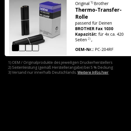
1)
Original
Brother
Thermo-Transfer-
Rolle
passend für
Deinen
BROTHER Fax 1030
Kapazität:
für 4x ca. 420
2)
Seiten
,
OEM-Nr.:
PC-204RF
1) OEM / Originalprodukte des jeweiligen Druckerherstellers
2) Seitenleistung (gemäß Herstellerangabe) bei 5 % Deckung
3) Versand nur innerhalb Deutschlands.
Weitere Infos hier