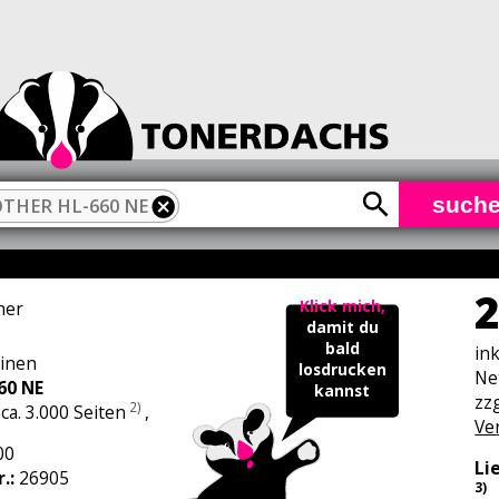
such
THER HL-660 NE
2
Klick mich,
her
damit du
bald
in
inen
losdrucken
Ne
60 NE
kannst
zzg
2)
 ca. 3.000 Seiten
,
Ve
00
Li
r.:
26905
3)