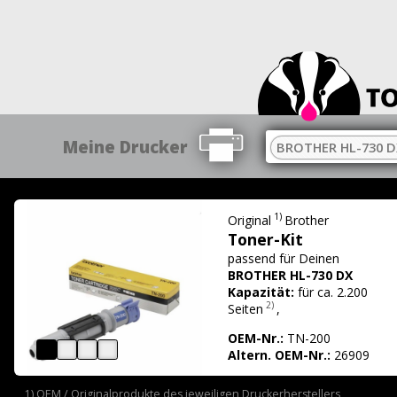
Meine Drucker
BROTHER HL-730 D
1)
Original
Brother
Toner-Kit
passend für
Deinen
BROTHER HL-730 DX
Kapazität:
für ca. 2.200
2)
Seiten
,
OEM-Nr.:
TN-200
Altern. OEM-Nr.:
26909
1) OEM / Originalprodukte des jeweiligen Druckerherstellers