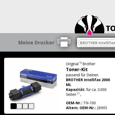
Meine Drucker
BROTHER Intellifa
1)
Original
Brother
Toner-Kit
passend für
Deinen
BROTHER Intellifax 2000
ML
Kapazität:
für ca. 3.000
2)
Seiten
,
OEM-Nr.:
TN-100
Altern. OEM-Nr.:
26905