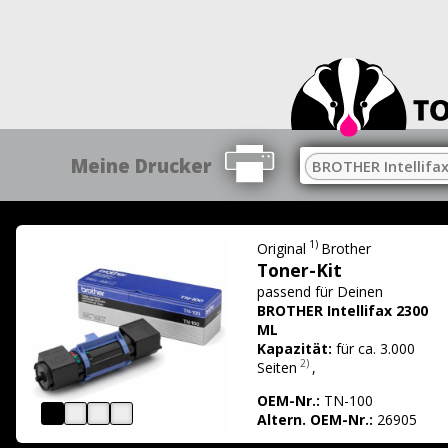
Meine Drucker
BROTHER Intellifa
1)
Original
Brother
Toner-Kit
passend für
Deinen
BROTHER Intellifax 2300
ML
Kapazität:
für ca. 3.000
2)
Seiten
,
OEM-Nr.:
TN-100
Altern. OEM-Nr.:
26905