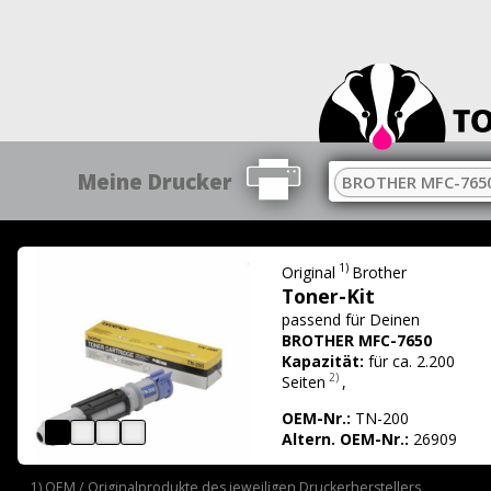
Meine Drucker
BROTHER MFC-765
1)
Original
Brother
Toner-Kit
passend für
Deinen
BROTHER MFC-7650
Kapazität:
für ca. 2.200
2)
Seiten
,
OEM-Nr.:
TN-200
Altern. OEM-Nr.:
26909
1) OEM / Originalprodukte des jeweiligen Druckerherstellers