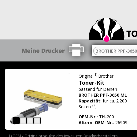
Meine Drucker
BROTHER PPF-3650
1)
Original
Brother
Toner-Kit
passend für
Deinen
BROTHER PPF-3650 ML
Kapazität:
für ca. 2.200
2)
Seiten
,
OEM-Nr.:
TN-200
Altern. OEM-Nr.:
26909
1) OEM / Originalprodukte des jeweiligen Druckerherstellers