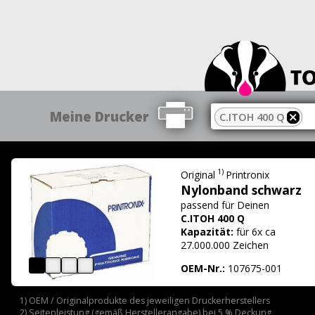
Meine Drucker
C.ITOH 400 Q
1)
Original
Printronix
Nylonband schwarz
passend für
Deinen
C.ITOH 400 Q
Kapazität:
für 6x ca
27.000.000 Zeichen
OEM-Nr.:
107675-001
1) OEM / Originalprodukte des jeweiligen Druckerherstellers
2) Seitenleistung (gemäß Herstellerangabe) bei 5 % Deckung