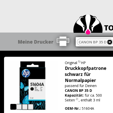
Meine Drucker
CANON BP 35 D
1)
Original
HP
Druckkopfpatrone
schwarz für
Normalpapier
passend für
Deinen
CANON BP 35 D
Kapazität:
für ca. 500
2)
Seiten
,
enthält 3 ml
OEM-Nr.:
51604A