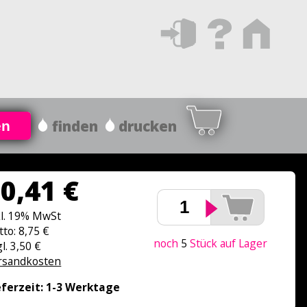
finden
drucken
en
0,41 €
kl. 19% MwSt
tto: 8,75 €
noch
5
Stück auf Lager
l. 3,50 €
rsandkosten
eferzeit: 1-3 Werktage