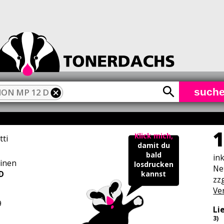
such
ON MP 12 D
1
Klick mich,
tti
damit du
bald
in
inen
losdrucken
Ne
D
kannst
zzg
Ve
9
Li
3)