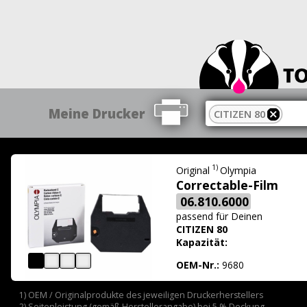
Meine Drucker
CITIZEN 80
1)
Original
Olympia
Correctable-Film
06.810.6000
passend für
Deinen
CITIZEN 80
Kapazität:
OEM-Nr.:
9680
1) OEM / Originalprodukte des jeweiligen Druckerherstellers
2) Seitenleistung (gemäß Herstellerangabe) bei 5 % Deckung