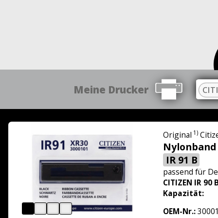
Meine Drucker
CIT
1)
Original
Citiz
Nylonband
IR 91 B
passend für
De
CITIZEN IR 90 
Kapazität:
OEM-Nr.:
3000