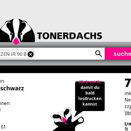
such
IZEN IR 90 B
7
en
Klick mich,
 schwarz
damit du
in
bald
losdrucken
Ne
inen
kannst
zzg
B
Ve
Li
101
3)