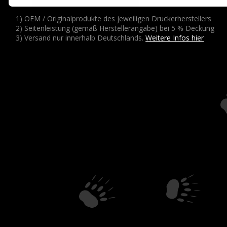
1) OEM / Originalprodukte des jeweiligen Druckerherstellers
2) Seitenleistung (gemäß Herstellerangabe) bei 5 % Deckung
3) Versand nur innerhalb Deutschlands.
Weitere Infos hier