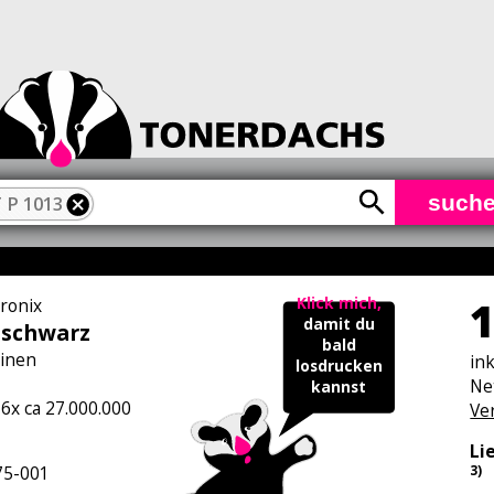
such
 P 1013
1
Klick mich,
tronix
damit du
 schwarz
bald
inen
in
losdrucken
Ne
kannst
 6x ca 27.000.000
Ve
Li
5-001
3)