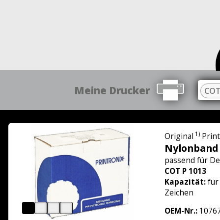
Meine Drucker
COT
1)
Original
Prin
Nylonband
passend für
De
COT P 1013
Kapazität:
für
Zeichen
OEM-Nr.:
10767