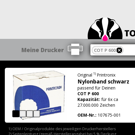
Meine Drucker
COT P 600
1)
Original
Printronix
Nylonband schwarz
passend für
Deinen
COT P 600
Kapazität:
für 6x ca
27.000.000 Zeichen
OEM-Nr.:
107675-001
1) OEM / Originalprodukte des jeweiligen Druckerherstellers
2) Seitenleistung (gemäß Herstellerangabe) bei 5 % Deckung