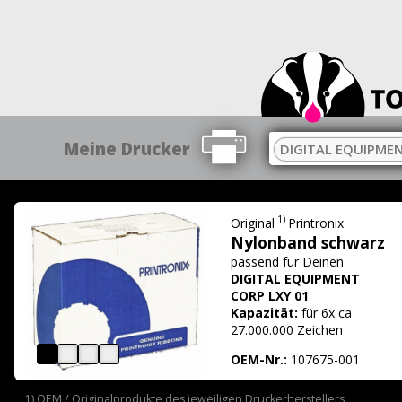
Meine Drucker
DIGITAL EQUIPMEN
1)
Original
Printronix
Nylonband schwarz
passend für
Deinen
DIGITAL EQUIPMENT
CORP LXY 01
Kapazität:
für 6x ca
27.000.000 Zeichen
OEM-Nr.:
107675-001
1) OEM / Originalprodukte des jeweiligen Druckerherstellers