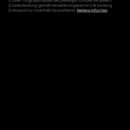
1) OEM / Originalprodukte des jeweiligen Druckerherstellers
2) Seitenleistung (gemäß Herstellerangabe) bei 5 % Deckung
3) Versand nur innerhalb Deutschlands.
Weitere Infos hier