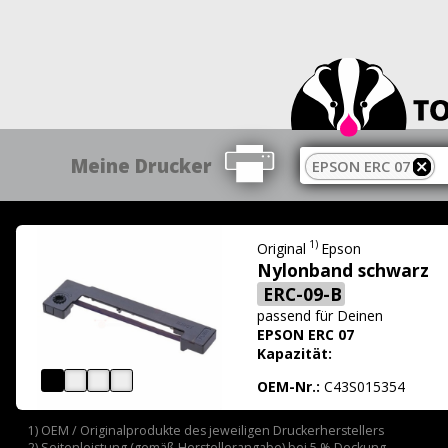
Meine Drucker
EPSON ERC 07
1)
Original
Epson
Nylonband schwarz
ERC-09-B
passend für
Deinen
EPSON ERC 07
Kapazität:
OEM-Nr.:
C43S015354
1) OEM / Originalprodukte des jeweiligen Druckerherstellers
2) Seitenleistung (gemäß Herstellerangabe) bei 5 % Deckung