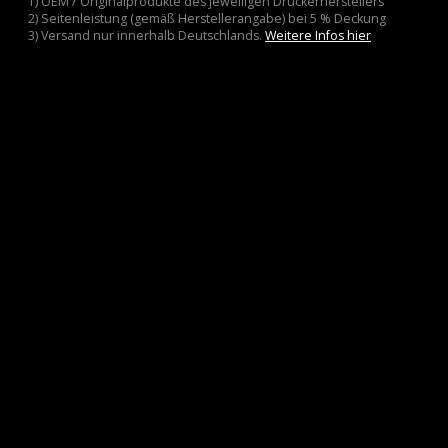
1) OEM / Originalprodukte des jeweiligen Druckerherstellers
2) Seitenleistung (gemäß Herstellerangabe) bei 5 % Deckung
3) Versand nur innerhalb Deutschlands.
Weitere Infos hier