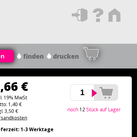
finden
drucken
en
,66 €
kl. 19% MwSt
tto: 1,40 €
noch
12
Stück auf Lager
l. 3,50 €
rsandkosten
eferzeit: 1-3 Werktage