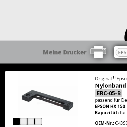
Meine Drucker
EPS
1)
Original
Epso
Nylonband
ERC-05-B
passend für
De
EPSON HX 150
Kapazität:
für
OEM-Nr.:
C43S