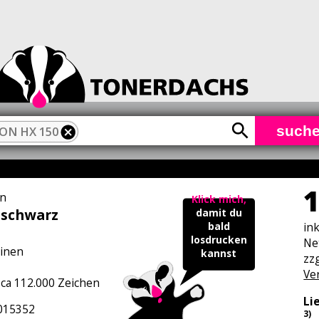
such
ON HX 150
1
n
Klick mich,
 schwarz
damit du
in
bald
losdrucken
Ne
inen
kannst
zzg
Ve
 ca 112.000 Zeichen
Li
015352
3)