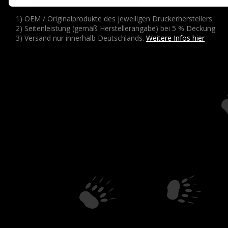
1) OEM / Originalprodukte des jeweiligen Druckerherstellers
2) Seitenleistung (gemäß Herstellerangabe) bei 5 % Deckung
3) Versand nur innerhalb Deutschlands.
Weitere Infos hier