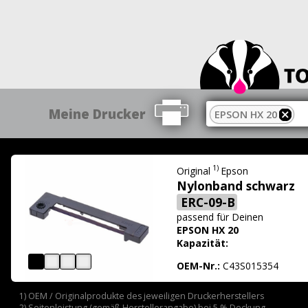
Meine Drucker
EPSON HX 20
1)
Original
Epson
Nylonband schwarz
ERC-09-B
passend für
Deinen
EPSON HX 20
Kapazität:
OEM-Nr.:
C43S015354
1) OEM / Originalprodukte des jeweiligen Druckerherstellers
2) Seitenleistung (gemäß Herstellerangabe) bei 5 % Deckung