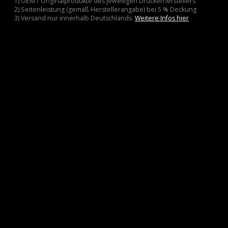
1) OEM / Originalprodukte des jeweiligen Druckerherstellers
2) Seitenleistung (gemäß Herstellerangabe) bei 5 % Deckung
3) Versand nur innerhalb Deutschlands.
Weitere Infos hier