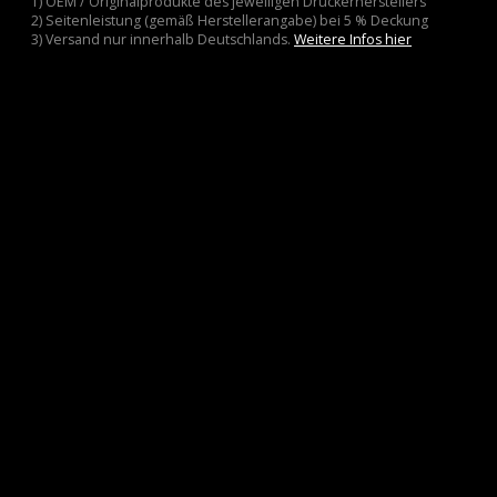
1) OEM / Originalprodukte des jeweiligen Druckerherstellers
2) Seitenleistung (gemäß Herstellerangabe) bei 5 % Deckung
3) Versand nur innerhalb Deutschlands.
Weitere Infos hier