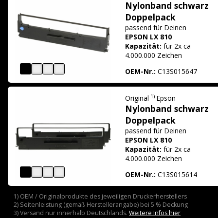
Nylonband schwarz
Doppelpack
passend für
Deinen
EPSON LX 810
Kapazität:
für 2x ca
4.000.000 Zeichen
OEM-Nr.:
C13S015647
1)
Original
Epson
Nylonband schwarz
Doppelpack
passend für
Deinen
EPSON LX 810
Kapazität:
für 2x ca
4.000.000 Zeichen
OEM-Nr.:
C13S015614
1) OEM / Originalprodukte des jeweiligen Druckerherstellers
2) Seitenleistung (gemäß Herstellerangabe) bei 5 % Deckung
3) Versand nur innerhalb Deutschlands.
Weitere Infos hier