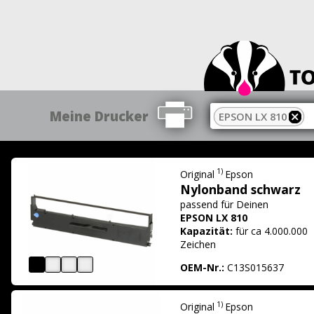
Meine Drucker
EPSON LX 810
1)
Original
Epson
Nylonband schwarz
passend für
Deinen
EPSON LX 810
Kapazität:
für ca 4.000.000
Zeichen
OEM-Nr.:
C13S015637
1)
Original
Epson