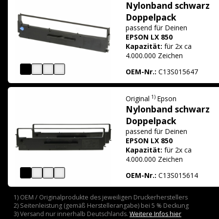
Nylonband schwarz
Doppelpack
passend für
Deinen
EPSON LX 850
Kapazität:
für 2x ca
4.000.000 Zeichen
OEM-Nr.:
C13S015647
1)
Original
Epson
Nylonband schwarz
Doppelpack
passend für
Deinen
EPSON LX 850
Kapazität:
für 2x ca
4.000.000 Zeichen
OEM-Nr.:
C13S015614
1) OEM / Originalprodukte des jeweiligen Druckerherstellers
2) Seitenleistung (gemäß Herstellerangabe) bei 5 % Deckung
3) Versand nur innerhalb Deutschlands.
Weitere Infos hier