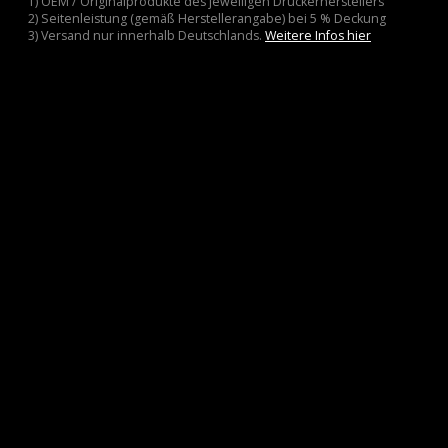
1) OEM / Originalprodukte des jeweiligen Druckerherstellers
2) Seitenleistung (gemäß Herstellerangabe) bei 5 % Deckung
3) Versand nur innerhalb Deutschlands.
Weitere Infos hier