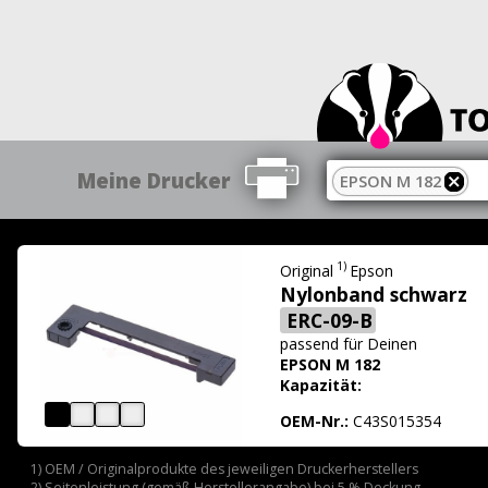
Meine Drucker
EPSON M 182
1)
Original
Epson
Nylonband schwarz
ERC-09-B
passend für
Deinen
EPSON M 182
Kapazität:
OEM-Nr.:
C43S015354
1) OEM / Originalprodukte des jeweiligen Druckerherstellers
2) Seitenleistung (gemäß Herstellerangabe) bei 5 % Deckung