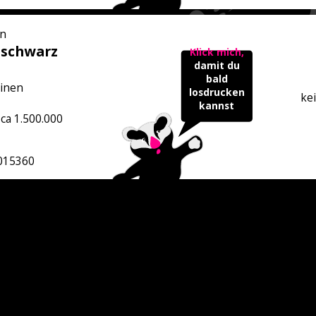
n
 schwarz
Klick mich,
damit du
bald
inen
losdrucken
ke
kannst
 ca 1.500.000
015360