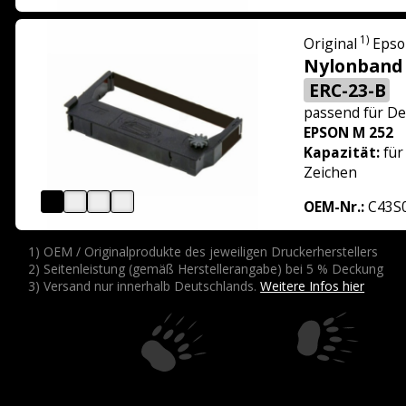
1)
Original
Epso
Nylonband
ERC-23-B
passend für
De
EPSON M 252
Kapazität:
für
Zeichen
OEM-Nr.:
C43S
1) OEM / Originalprodukte des jeweiligen Druckerherstellers
2) Seitenleistung (gemäß Herstellerangabe) bei 5 % Deckung
3) Versand nur innerhalb Deutschlands.
Weitere Infos hier