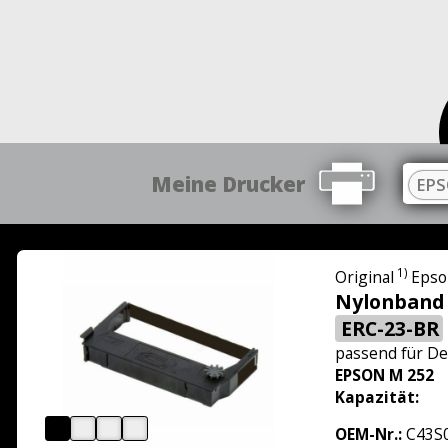
Meine Drucker
EPS
1)
Original
Epso
Nylonband 
ERC-23-BR
passend für
De
EPSON M 252
Kapazität:
OEM-Nr.:
C43S