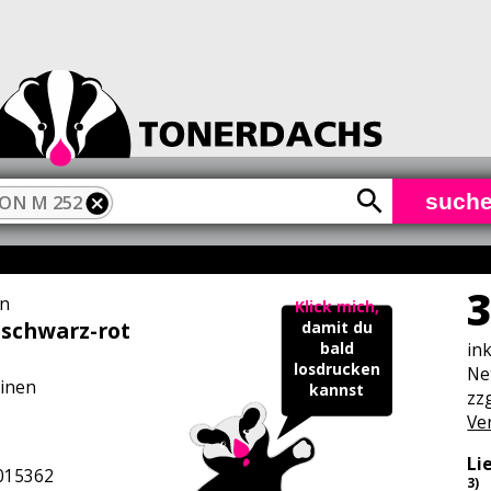
such
ON M 252
3
n
Klick mich,
schwarz-rot
damit du
in
bald
losdrucken
Ne
inen
kannst
zzg
Ve
Li
015362
3)