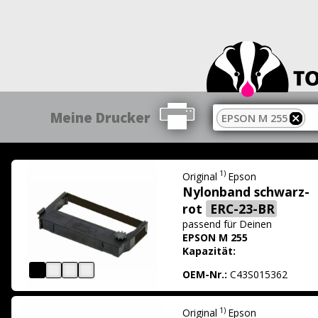
Meine Drucker
EPSON M 255
1)
Original
Epson
Nylonband schwarz-
rot
ERC-23-BR
passend für
Deinen
EPSON M 255
Kapazität:
OEM-Nr.:
C43S015362
1)
Original
Epson