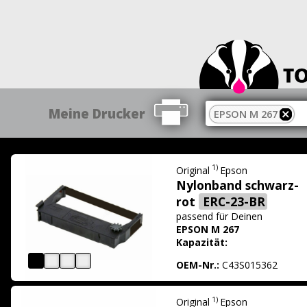
Meine Drucker
EPSON M 267
1)
Original
Epson
Nylonband schwarz-
rot
ERC-23-BR
passend für
Deinen
EPSON M 267
Kapazität:
OEM-Nr.:
C43S015362
1)
Original
Epson