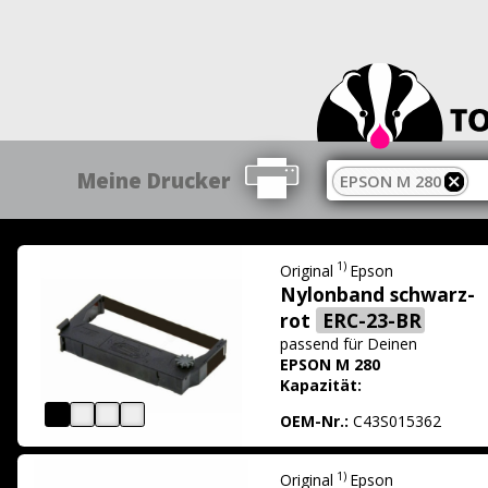
Meine Drucker
EPSON M 280
1)
Original
Epson
Nylonband schwarz-
rot
ERC-23-BR
passend für
Deinen
EPSON M 280
Kapazität:
OEM-Nr.:
C43S015362
1)
Original
Epson