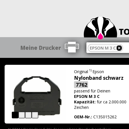
Meine Drucker
EPSON M 3 C
1)
Original
Epson
Nylonband schwarz
7762
passend für
Deinen
EPSON M 3 C
Kapazität:
für ca 2.000.000
Zeichen
OEM-Nr.:
C13S015262