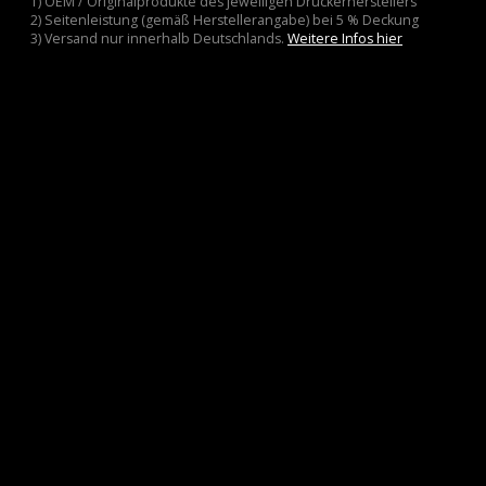
1) OEM / Originalprodukte des jeweiligen Druckerherstellers
2) Seitenleistung (gemäß Herstellerangabe) bei 5 % Deckung
3) Versand nur innerhalb Deutschlands.
Weitere Infos hier