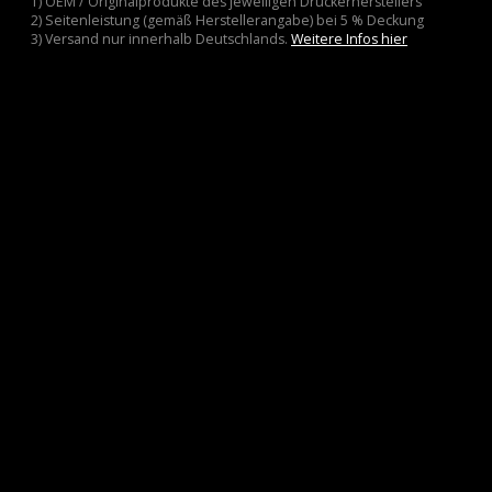
1) OEM / Originalprodukte des jeweiligen Druckerherstellers
2) Seitenleistung (gemäß Herstellerangabe) bei 5 % Deckung
3) Versand nur innerhalb Deutschlands.
Weitere Infos hier