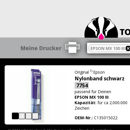
Meine Drucker
EPSON MX 100 III
1)
Original
Epson
Nylonband schwarz
7754
passend für
Deinen
EPSON MX 100 III
Kapazität:
für ca 2.000.000
Zeichen
OEM-Nr.:
C13S015022