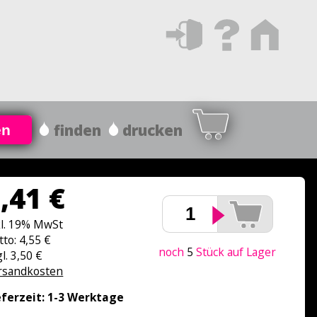
finden
drucken
en
,41 €
kl. 19% MwSt
tto: 4,55 €
noch
5
Stück auf Lager
l. 3,50 €
rsandkosten
eferzeit: 1-3 Werktage