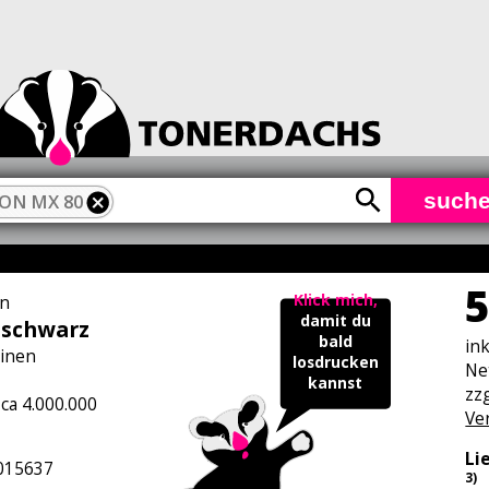
such
ON MX 80
5
Klick mich,
n
damit du
 schwarz
bald
in
inen
losdrucken
Ne
kannst
zzg
 ca 4.000.000
Ve
Li
015637
3)