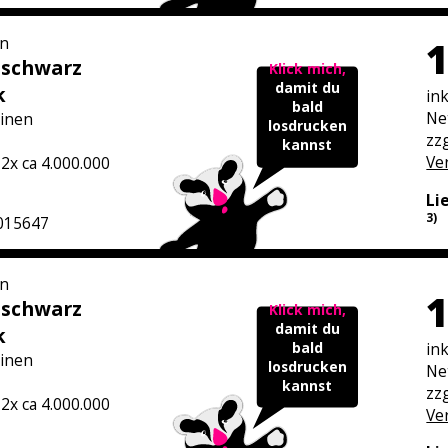
n
1
 schwarz
Klick mich,
damit du
k
in
bald
Ne
inen
losdrucken
zzg
kannst
Ve
 2x ca 4.000.000
Li
3)
015647
n
1
 schwarz
Klick mich,
damit du
k
in
bald
inen
losdrucken
Ne
kannst
zzg
 2x ca 4.000.000
Ve