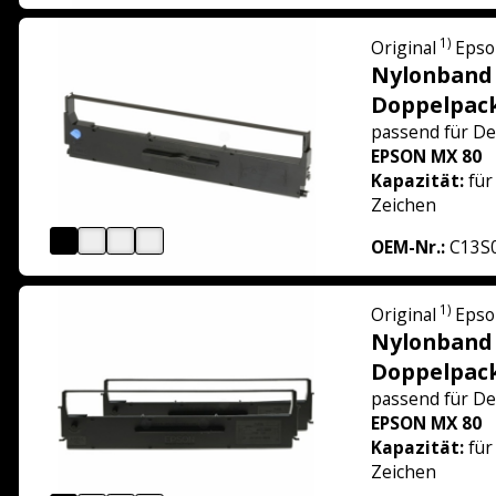
1)
Original
Epso
Nylonband
Doppelpac
passend für
De
EPSON MX 80
Kapazität:
für
Zeichen
OEM-Nr.:
C13S
1)
Original
Epso
Nylonband
Doppelpac
passend für
De
EPSON MX 80
Kapazität:
für
Zeichen