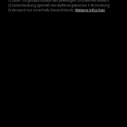
1) OEM / Originalprodukte des jeweiligen Druckerherstellers
2) Seitenleistung (gemäß Herstellerangabe) bei 5 % Deckung
3) Versand nur innerhalb Deutschlands.
Weitere Infos hier