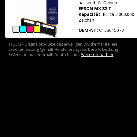
passend für
Deinen
EPSON MX 82 T
Kapazität:
für ca 3.000.000
Zeichen
OEM-Nr.:
C13S015073
1) OEM / Originalprodukte des jeweiligen Druckerherstellers
2) Seitenleistung (gemäß Herstellerangabe) bei 5 % Deckung
3) Versand nur innerhalb Deutschlands.
Weitere Infos hier