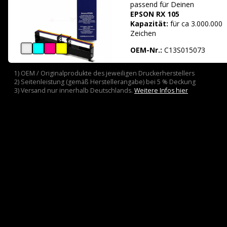
passend für
Deinen
EPSON RX 105
Kapazität:
für ca 3.000.000
Zeichen
OEM-Nr.:
C13S015073
1) OEM / Originalprodukte des jeweiligen Druckerherstellers
2) Seitenleistung (gemäß Herstellerangabe) bei 5 % Deckung
3) Versand nur innerhalb Deutschlands.
Weitere Infos hier