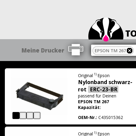
Meine Drucker
EPSON TM 267
1)
Original
Epson
Nylonband schwarz-
rot
ERC-23-BR
passend für
Deinen
EPSON TM 267
Kapazität:
OEM-Nr.:
C43S015362
1)
Original
Epson