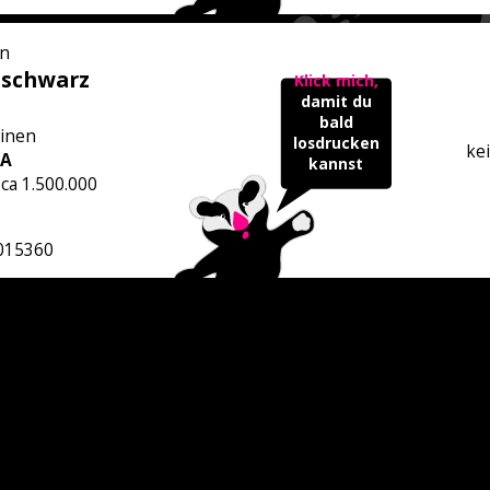
n
 schwarz
Klick mich,
damit du
bald
inen
losdrucken
ke
 A
kannst
 ca 1.500.000
015360