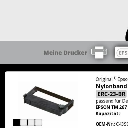
Meine Drucker
EPS
1)
Original
Epso
Nylonband 
ERC-23-BR
passend für
De
EPSON TM 267
Kapazität:
OEM-Nr.:
C43S