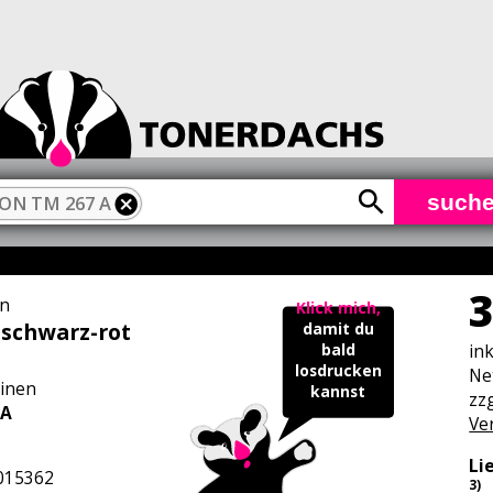
such
ON TM 267 A
3
n
Klick mich,
schwarz-rot
damit du
in
bald
losdrucken
Ne
inen
kannst
zzg
 A
Ve
Li
015362
3)