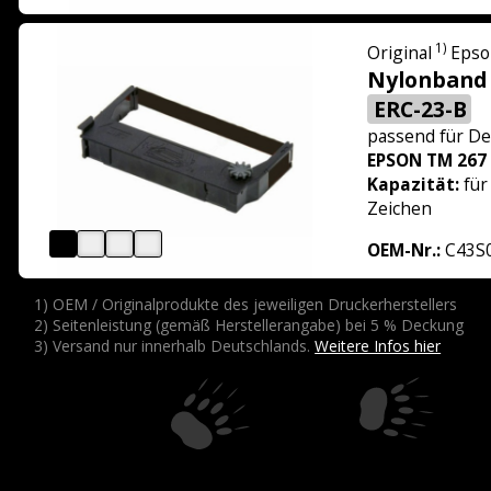
1)
Original
Epso
Nylonband
ERC-23-B
passend für
De
EPSON TM 267
Kapazität:
für
Zeichen
OEM-Nr.:
C43S
1) OEM / Originalprodukte des jeweiligen Druckerherstellers
2) Seitenleistung (gemäß Herstellerangabe) bei 5 % Deckung
3) Versand nur innerhalb Deutschlands.
Weitere Infos hier