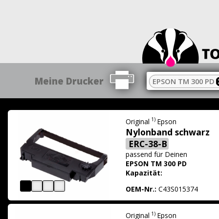
Meine Drucker
EPSON TM 300 PD
1)
Original
Epson
Nylonband schwarz
ERC-38-B
passend für
Deinen
EPSON TM 300 PD
Kapazität:
OEM-Nr.:
C43S015374
1)
Original
Epson