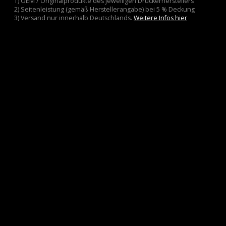
1) OEM / Originalprodukte des jeweiligen Druckerherstellers
2) Seitenleistung (gemäß Herstellerangabe) bei 5 % Deckung
3) Versand nur innerhalb Deutschlands.
Weitere Infos hier