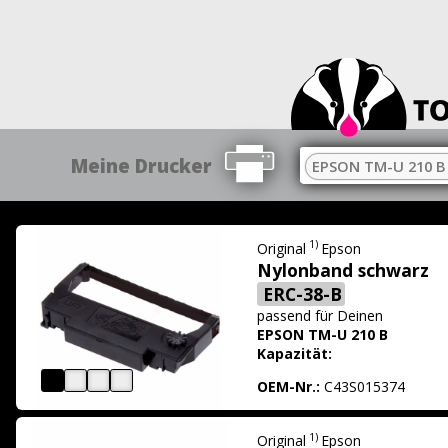
Meine Drucker
EPSON TM-U 210 B
1)
Original
Epson
Nylonband schwarz
ERC-38-B
passend für
Deinen
EPSON TM-U 210 B
Kapazität:
OEM-Nr.:
C43S015374
1)
Original
Epson