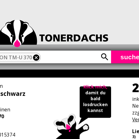
such
ON TM-U 370
2
n
Klick mich,
 schwarz
damit du
in
bald
losdrucken
Ne
inen
kannst
zzg
70
Ve
Li
015374
3)