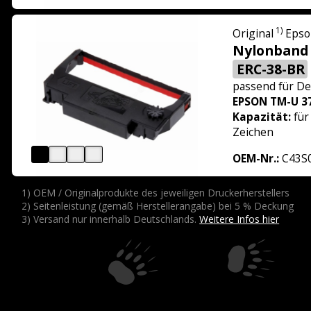
1)
Original
Epso
Nylonband 
ERC-38-BR
passend für
De
EPSON TM-U 3
Kapazität:
für
Zeichen
OEM-Nr.:
C43S
1) OEM / Originalprodukte des jeweiligen Druckerherstellers
2) Seitenleistung (gemäß Herstellerangabe) bei 5 % Deckung
3) Versand nur innerhalb Deutschlands.
Weitere Infos hier