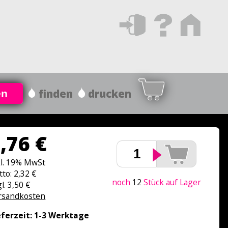
finden
drucken
en
,76 €
kl. 19% MwSt
tto: 2,32 €
noch
12
Stück auf Lager
l. 3,50 €
rsandkosten
eferzeit: 1-3 Werktage