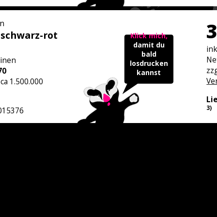
n
3
schwarz-rot
Klick mich,
damit du
in
bald
Ne
inen
losdrucken
zzg
70
kannst
Ve
 ca 1.500.000
Li
3)
015376