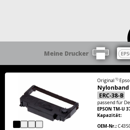
Meine Drucker
EPS
1)
Original
Epso
Nylonband
ERC-38-B
passend für
De
EPSON TM-U 3
Kapazität:
OEM-Nr.:
C43S