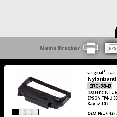
Meine Drucker
EPS
1)
Original
Epso
Nylonband
ERC-38-B
passend für
De
EPSON TM-U 3
Kapazität:
OEM-Nr.:
C43S