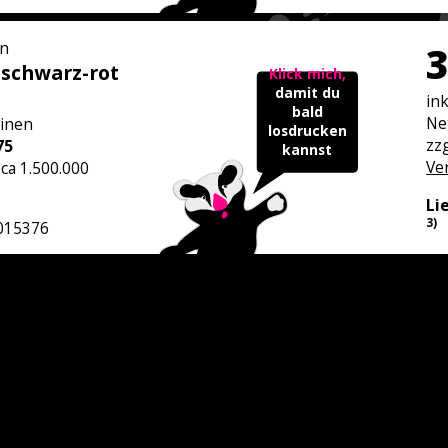
n
3
schwarz-rot
Klick mich,
damit du
in
bald
Ne
inen
losdrucken
zzg
75
kannst
Ve
 ca 1.500.000
Li
3)
015376