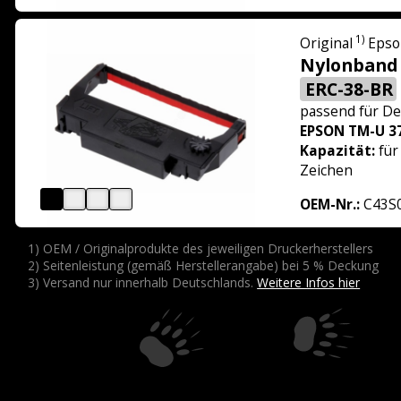
1)
Original
Epso
Nylonband 
ERC-38-BR
passend für
De
EPSON TM-U 3
Kapazität:
für
Zeichen
OEM-Nr.:
C43S
1) OEM / Originalprodukte des jeweiligen Druckerherstellers
2) Seitenleistung (gemäß Herstellerangabe) bei 5 % Deckung
3) Versand nur innerhalb Deutschlands.
Weitere Infos hier