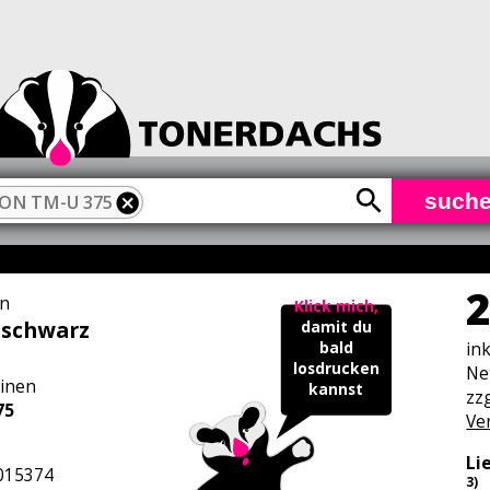
such
ON TM-U 375
2
n
Klick mich,
 schwarz
damit du
in
bald
losdrucken
Ne
inen
kannst
zzg
75
Ve
Li
015374
3)