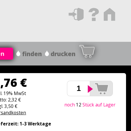
finden
drucken
en
,76 €
kl. 19% MwSt
tto: 2,32 €
noch
12
Stück auf Lager
l. 3,50 €
rsandkosten
eferzeit: 1-3 Werktage